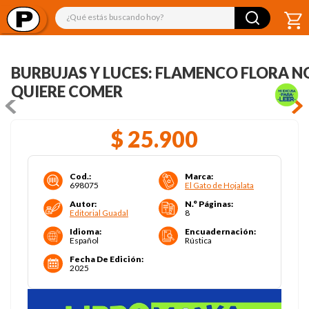
¿Qué estás buscando hoy?
BURBUJAS Y LUCES: FLAMENCO FLORA N
QUIERE COMER
$
25
.
900
Cod.
:
Marca
:
698075
El Gato de Hojalata
Autor
:
N.° Páginas
:
Editorial Guadal
8
Idioma
:
Encuadernación
:
Español
Rústica
Fecha De Edición
:
2025