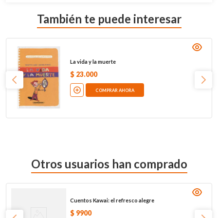
También te puede interesar
La vida y la muerte
$
23
.
000
COMPRAR AHORA
Otros usuarios han comprado
Cuentos Kawai: el refresco alegre
$
9900