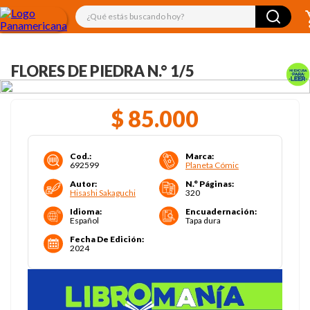
¿Qué estás buscando hoy?
FLORES DE PIEDRA N.° 1/5
$
85
.
000
Cod.
:
Marca
:
692599
Planeta Cómic
Autor
:
N.° Páginas
:
Hisashi Sakaguchi
320
Idioma
:
Encuadernación
:
Español
Tapa dura
Fecha De Edición
:
2024