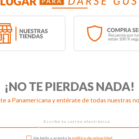
¡NO TE PIERDAS NADA!
te a Panamericana y entérate de todas nuestras n
He leído y acepto la
política de privacidad