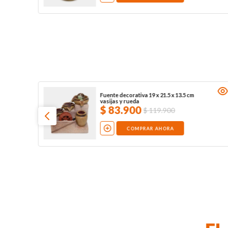
Fuente decorativa 19 x 21.5 x 13.5 cm
vasijas y rueda
$
83
.
900
$
119
.
900
COMPRAR AHORA