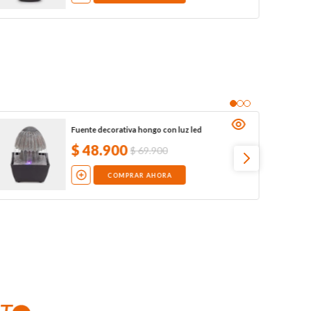
Fuente decorativa hongo con luz led
$
48
.
900
$
69
.
900
COMPRAR AHORA