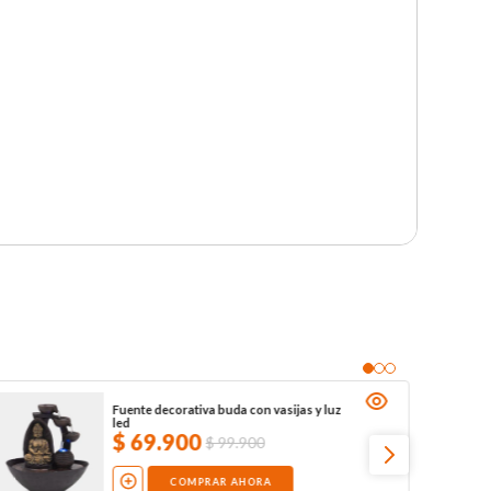
Fuente decorativa buda con vasijas y luz
led
$
69
.
900
$
99
.
900
COMPRAR AHORA