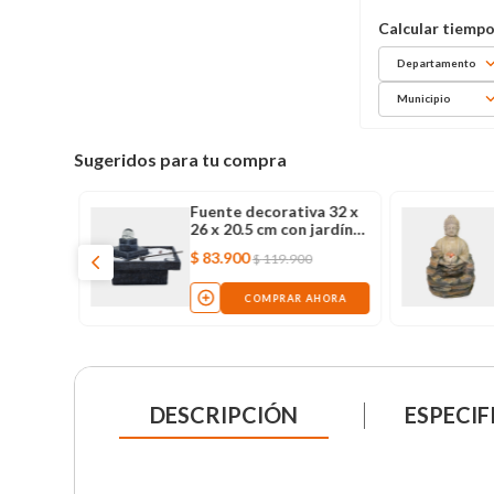
Departamento
Municipio
Sugeridos para tu compra
Fuente decorativa 32 x
26 x 20.5 cm con jardín
zen y luz led
$
83
.
900
$
119
.
900
COMPRAR AHORA
DESCRIPCIÓN
ESPECIF