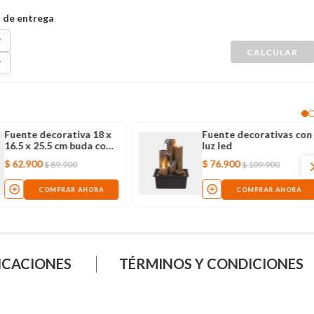
Fuente decorativa 18 x
Fuente decorativas con
16.5 x 25.5 cm buda con
luz led
luz led
$
62
.
900
$
76
.
900
$
89
.
900
$
109
.
900
COMPRAR AHORA
COMPRAR AHORA
ICACIONES
TÉRMINOS Y CONDICIONES