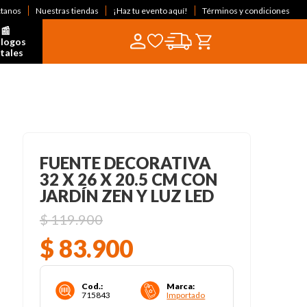
ctanos
Nuestras tiendas
¡Haz tu evento aquí!
Términos y condiciones
📰  
logos 
itales
FUENTE DECORATIVA
32 X 26 X 20.5 CM CON
JARDÍN ZEN Y LUZ LED
$
119
.
900
$
83
.
900
Cod.
:
Marca
:
715843
Importado