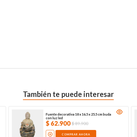
También te puede interesar
Fuente decorativa 18 x 16.5 x 25.5 cm buda
con luz led
$
62
.
900
$
89
.
900
COMPRAR AHORA