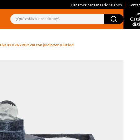
Panamericana más de 60 años
Contá
📌
¿Qué estás buscando hoy?
Catá
dig
va 32 x 26 x 20.5 cm con jardín zen y luz led