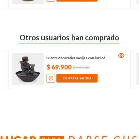
Otros usuarios han comprado
Fuente decorativa vasijas con luz led
$
69
.
900
$
99
.
900
COMPRAR AHORA