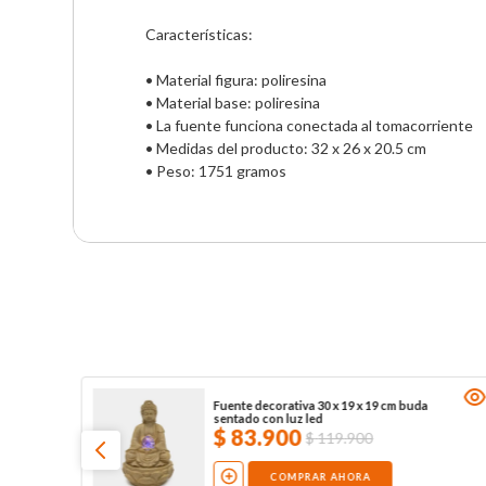
Características:

• Material figura: poliresina

• Material base: poliresina

• La fuente funciona conectada al tomacorriente

• Medidas del producto: 32 x 26 x 20.5 cm

• Peso: 1751 gramos
Fuente decorativa 30 x 19 x 19 cm buda
sentado con luz led
$
83
.
900
$
119
.
900
COMPRAR AHORA