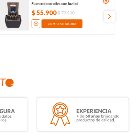
Fuente decorativa con luz led
$
55
.
900
$
79
.
900
COMPRAR AHORA