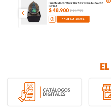
Fuente decorativa 18 x 13 x 13 cm buda con
luz led
$
48
.
900
$
69
.
900
COMPRAR AHORA