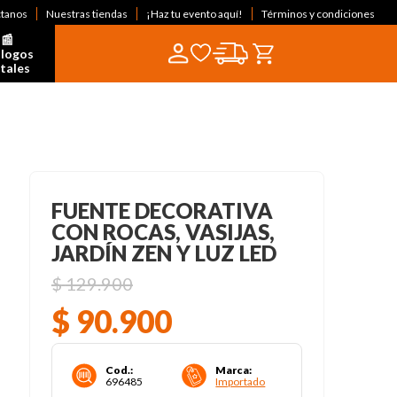
ctanos
Nuestras tiendas
¡Haz tu evento aquí!
Términos y condiciones
📰  
logos 
itales
FUENTE DECORATIVA
CON ROCAS, VASIJAS,
JARDÍN ZEN Y LUZ LED
$
129
.
900
$
90
.
900
Cod.
:
Marca
:
696485
Importado