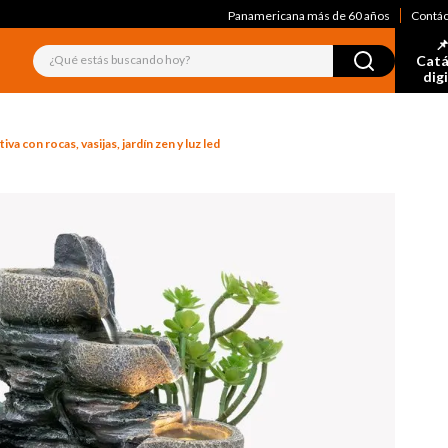
Panamericana más de 60 años
Contá
📌
¿Qué estás buscando hoy?
Catá
dig
va con rocas, vasijas, jardín zen y luz led