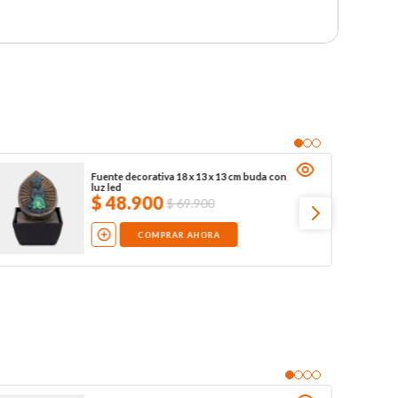
Fuente decorativa 18 x 13 x 13 cm buda con
luz led
$
48
.
900
$
69
.
900
COMPRAR AHORA