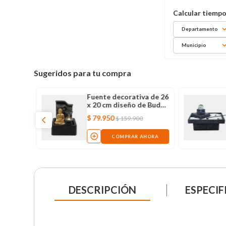
Departamento
Municipio
Sugeridos para tu compra
Fuente decorativa de 26
x 20 cm diseño de Buda
con 3 vasijas y luz
$
79
.
950
$
159
.
900
COMPRAR AHORA
DESCRIPCIÓN
ESPECIF