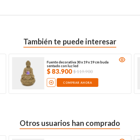
También te puede interesar
Fuente decorativa 30 x 19 x 19 cm buda
sentado con luz led
$
83
.
900
$
119
.
900
COMPRAR AHORA
Otros usuarios han comprado