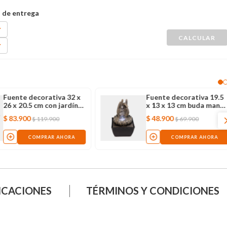
Fuente decorativa 32 x
Fuente decorativa 19.5
26 x 20.5 cm con jardín
x 13 x 13 cm buda mano
zen y luz led
con luz led
$
83
.
900
$
48
.
900
$
119
.
900
$
69
.
900
COMPRAR AHORA
COMPRAR AHORA
ICACIONES
TÉRMINOS Y CONDICIONES