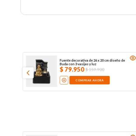
Fuente decorativa de 26 x 20 cm diseño de
Buda con 3 vasijas y luz
$
79
.
950
$
159
.
900
COMPRAR AHORA