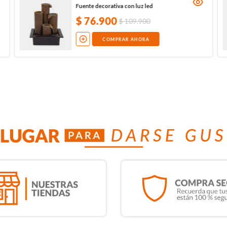
Fuente decorativa con luz led
$
76
.
900
$
109
.
900
COMPRAR AHORA