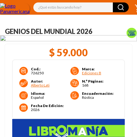
¿Qué estás buscando hoy?
GENIOS DEL MUNDIAL 2026
$
59
.
000
Cod.
:
Marca
:
726250
Ediciones B
Autor
:
N.° Páginas
:
Alberto Lati
168
Idioma
:
Encuadernación
:
Español
Rústica
Fecha De Edición
:
2026