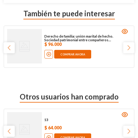
También te puede interesar
Derecho de familia: unión marital de hecho.
Sociedad patrimonial entre compañeros
permanentes
$
96
.
000
COMPRAR AHORA
Otros usuarios han comprado
13
$
64
.
000
COMPRAR AHORA