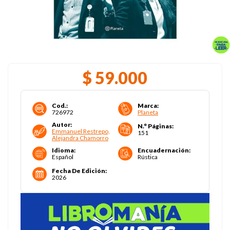
$
59
.
000
Cod.
:
Marca
:
726972
Planeta
Autor
:
N.° Páginas
:
Emmanuel Restrepo,
151
Alejandra Chamorro
Idioma
:
Encuadernación
:
Español
Rústica
Fecha De Edición
:
2026