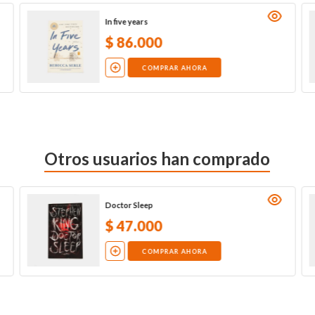
In five years
$
86
.
000
COMPRAR AHORA
Otros usuarios han comprado
Doctor Sleep
$
47
.
000
COMPRAR AHORA