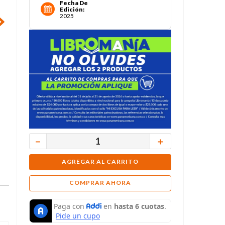
Fecha De
Edición
:
2025
－
＋
AGREGAR AL CARRITO
COMPRAR AHORA