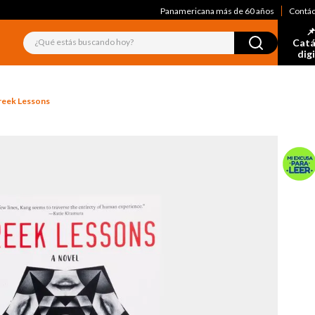
Panamericana más de 60 años
Contá
📌
¿Qué estás buscando hoy?
Catá
dig
reek Lessons