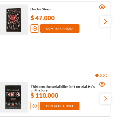
Doctor Sleep
$
47
.
000
COMPRAR AHORA
Thirteen: the serial killer isn’t on trial, He’ s
on the Jury
$
110
.
000
COMPRAR AHORA