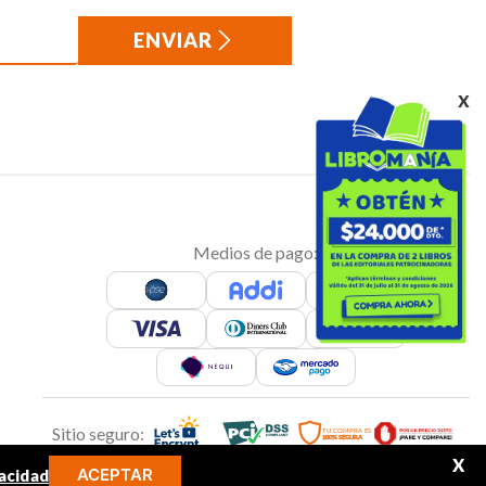
ENVIAR
x
Medios de pago:
Sitio seguro:
X
ACEPTAR
acidad