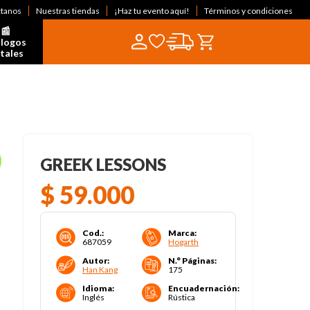
ctanos
Nuestras tiendas
¡Haz tu evento aquí!
Términos y condiciones
📰  
logos 
itales
GREEK LESSONS
$
59
.
000
Cod.
:
Marca
:
687059
Hogarth
Autor
:
N.° Páginas
:
Han Kang
175
Idioma
:
Encuadernación
:
Inglés
Rústica