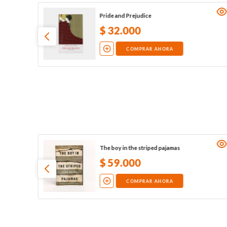
Pride and Prejudice
$
32
.
000
COMPRAR AHORA
The boy in the striped pajamas
$
59
.
000
COMPRAR AHORA