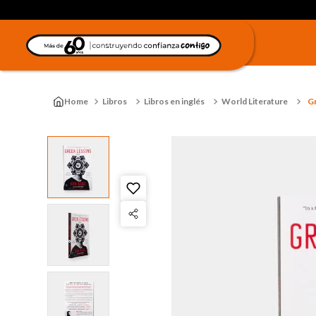
Libros
Libros en inglés
World Literature
G