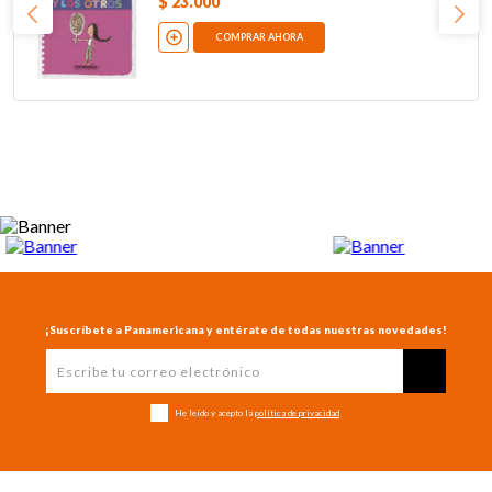
$
23
.
000
COMPRAR AHORA
¡Suscríbete a Panamericana y entérate de todas nuestras novedades!
He leído y acepto la
política de privacidad