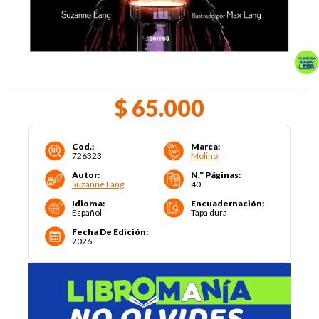
$
65
.
000
Cod.
:
Marca
:
726323
Molino
Autor
:
N.° Páginas
:
Suzanne Lang
40
Idioma
:
Encuadernación
:
Español
Tapa dura
Fecha De Edición
:
2026