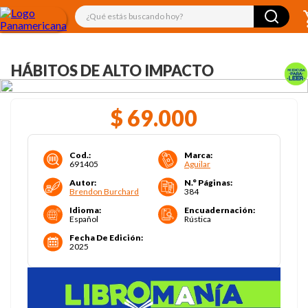
¿Qué estás buscando hoy?
HÁBITOS DE ALTO IMPACTO
$
69
.
000
Cod.
:
Marca
:
691405
Aguilar
Autor
:
N.° Páginas
:
Brendon Burchard
384
Idioma
:
Encuadernación
:
Español
Rústica
Fecha De Edición
:
2025