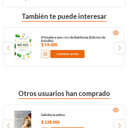
También te puede interesar
El Hombre más rico de Babilonia (Edicion de
bolsillo)
$
59
.
000
COMPRAR AHORA
Otros usuarios han comprado
Sabiduría mítica
$
128
.
000