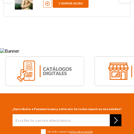
COMPRAR AHORA
¡Suscríbete a Panamericana y entérate de todas nuestras novedades!
He leído y acepto la
política de privacidad