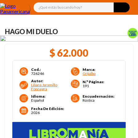
¿Qué estás buscando hoy?
HAGO MI DUELO
$
62
.
000
Cod.
:
Marca
:
726246
Grijalbo
Autor
:
N.° Páginas
:
Liliana Jaramillo
191
Fonnegra
Idioma
:
Encuadernación
:
Español
Rústica
Fecha De Edición
:
2026