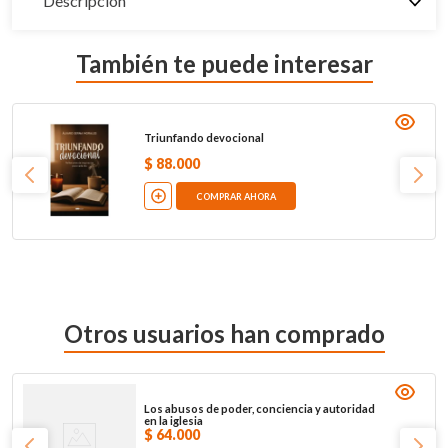
Descripción
También te puede interesar
Triunfando devocional
$
88
.
000
COMPRAR AHORA
Otros usuarios han comprado
Los abusos de poder, conciencia y autoridad
en la iglesia
$
64
.
000