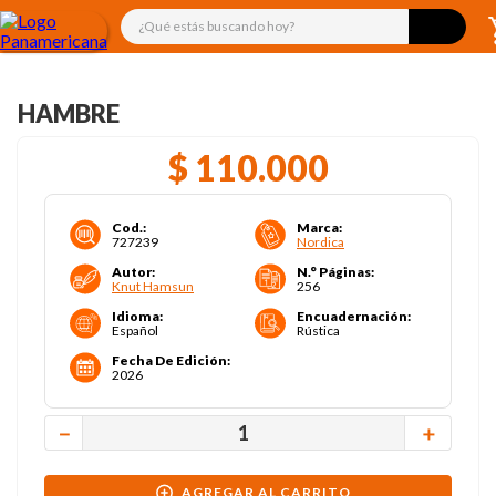
¿Qué estás buscando hoy?
HAMBRE
$
110
.
000
Cod.
:
Marca
:
727239
Nordica
Autor
:
N.° Páginas
:
Knut Hamsun
256
Idioma
:
Encuadernación
:
Español
Rústica
Fecha De Edición
:
2026
－
＋
AGREGAR AL CARRITO