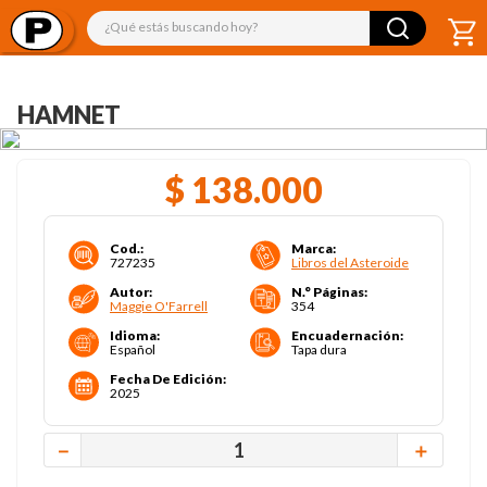
¿Qué estás buscando hoy?
HAMNET
$
138
.
000
Cod.
:
Marca
:
727235
Libros del Asteroide
Autor
:
N.° Páginas
:
Maggie O'Farrell
354
Idioma
:
Encuadernación
:
Español
Tapa dura
Fecha De Edición
:
2025
－
＋