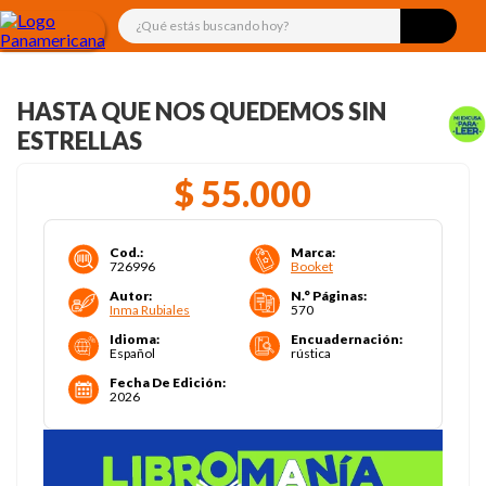
¿Qué estás buscando hoy?
HASTA QUE NOS QUEDEMOS SIN
ESTRELLAS
$
55
.
000
Cod.
:
Marca
:
726996
Booket
Autor
:
N.° Páginas
:
Inma Rubiales
570
Idioma
:
Encuadernación
:
Español
rústica
Fecha De Edición
:
2026