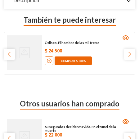
Descripción
También te puede interesar
Odiseo. El hombre de las mil tretas
$
24
.
500
COMPRAR AHORA
Otros usuarios han comprado
60 segundos deciden tu vida. En el túnel de la
muerte
$
22
.
000