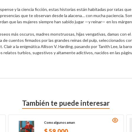
spense y la ciencia ficción, estas historias están habitadas por ratas qu
 y presencias que te observan desde la alacena… con mucha paciencia. Son
erdan que las mujeres siempre han sabido jugar —y reinar— en los márgenes
eseos más oscuros, madres monstruosas, hijas vengativas, damas con el a
a de cuentos firmados por las grandes reinas del pulp, seleccionados con
. Clair a la enigmática Allison V. Harding, pasando por Tanith Lee, la ba
latos turbios, sugestivos y altamente adictivos, nacidos en las páginas 
También te puede interesar
Como algunos aman
$
59
.
000