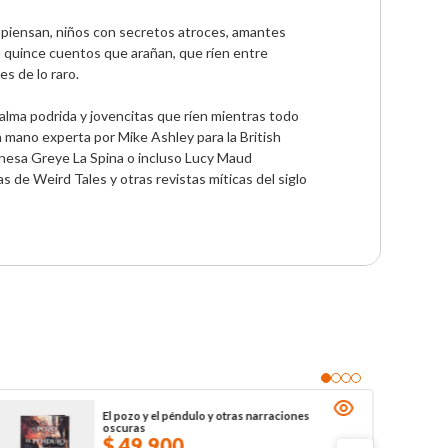
e piensan, niños con secretos atroces, amantes 
 quince cuentos que arañan, que ríen entre 
 de lo raro.

lma podrida y jovencitas que ríen mientras todo 
 mano experta por Mike Ashley para la British 
ronesa Greye La Spina o incluso Lucy Maud 
de Weird Tales y otras revistas míticas del siglo 
El pozo y el péndulo y otras narraciones
oscuras
$
49
.
900