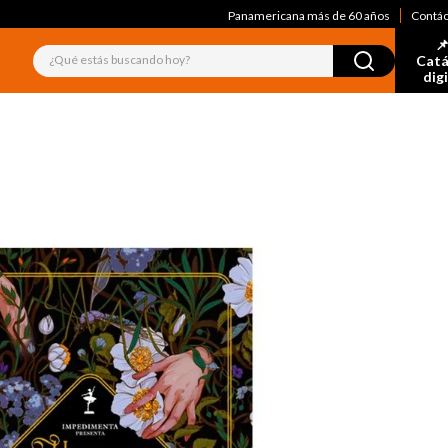
Panamericana más de 60 años
Contá
📌
¿Qué estás buscando hoy?
Catá
dig