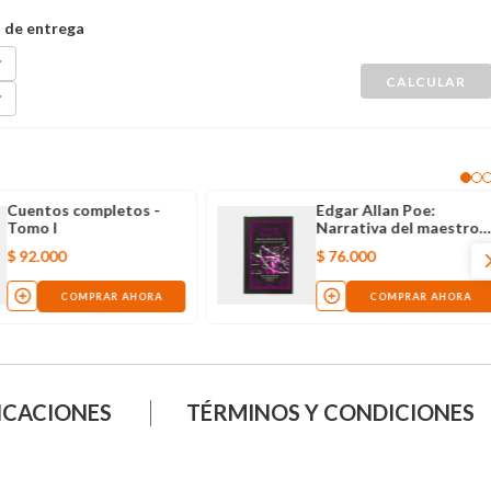
Cuentos completos -
Edgar Allan Poe:
Tomo I
Narrativa del maestro
del terror
$
92
.
000
$
76
.
000
COMPRAR AHORA
COMPRAR AHORA
ICACIONES
TÉRMINOS Y CONDICIONES