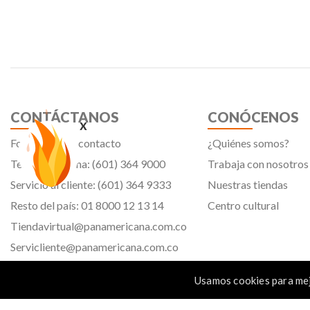
CONTÁCTANOS
CONÓCENOS
x
Formulario de contacto
¿Quiénes somos?
Teléfono oficina: (601) 364 9000
Trabaja con nosotros
Servicio al cliente: (601) 364 9333
Nuestras tiendas
Resto del país: 01 8000 12 13 14
Centro cultural
Tiendavirtual@panamericana.com.co
Servicliente@panamericana.com.co
notificaciones@panamericana.com.co
Usamos cookies para mej
lineaetica@panamericana.com.co
Calle 12 # 34 - 30, Bogotá D.C.