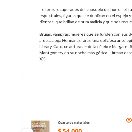
Tesoros recuperados del subsuelo del horror, el su
espectrales, figuras que se duplican en el espejo
dientes, que brillan de pura malicia y que nos recu
Brujas, vampiras, mujeres que se funden con sus d
arde… Llega Hermanas raras, una deliciosa antologí
Library. Catorce autoras —de la célebre Margaret St
Montgomery en su noche más gótica— firman estos re
XX.
Cuarto de materiales
$
54
.
000