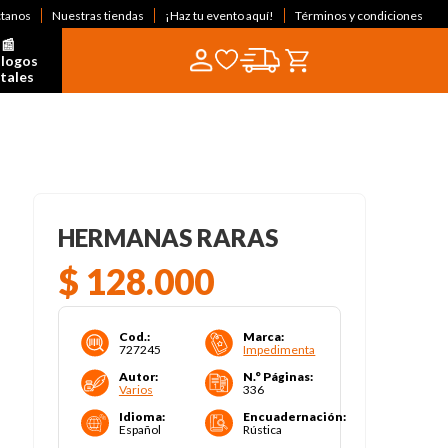
ctanos
Nuestras tiendas
¡Haz tu evento aquí!
Términos y condiciones
📰  
logos 
itales
HERMANAS RARAS
$
128
.
000
Cod.
:
Marca
:
727245
Impedimenta
Autor
:
N.° Páginas
:
Varios
336
Idioma
:
Encuadernación
:
Español
Rústica