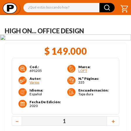
¿Qué estás buscando hoy?
HIGH ON... OFFICE DESIGN
$
149
.
000
Cod.
:
Marca
:
691205
LOFT
Autor
:
N.° Páginas
:
Varios
335
Idioma
:
Encuadernación
:
Español
Tapa dura
Fecha De Edición
:
2020
－
＋