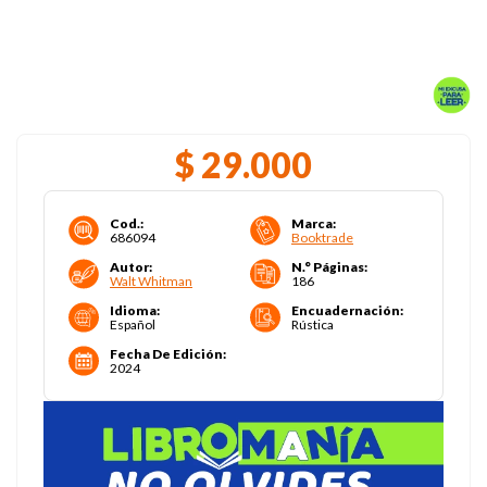
$
29
.
000
Cod.
:
Marca
:
686094
Booktrade
Autor
:
N.° Páginas
:
Walt Whitman
186
Idioma
:
Encuadernación
:
Español
Rústica
Fecha De Edición
:
2024