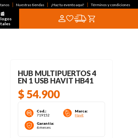
ctanos
Nuestras tiendas
¡Haz tu evento aquí!
Términos y condiciones
📰  
logos 
itales
HUB MULTIPUERTOS 4
EN 1 USB HAVIT HB41
$
54
.
900
Cod.
:
Marca
:
719152
Havit
Garantía
:
6 meses