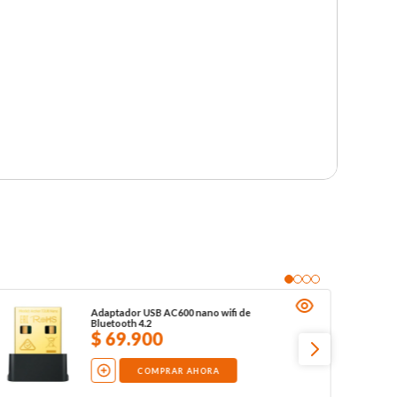
Adaptador USB AC600 nano wifi de
Bluetooth 4.2
$
69
.
900
COMPRAR AHORA