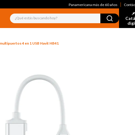
Panamericana más de 60 años
Contá
📌
¿Qué estás buscando hoy?
Catá
dig
multipuertos 4 en 1 USB Havit HB41