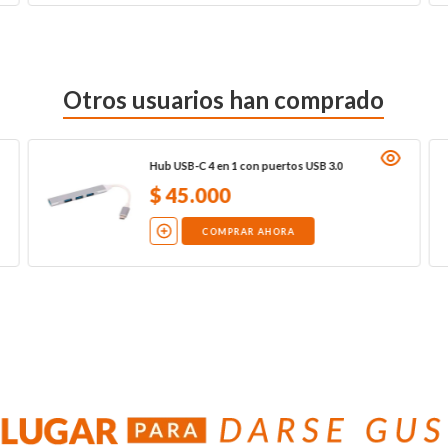
Otros usuarios han comprado
Hub USB-C 4 en 1 con puertos USB 3.0
$
45
.
000
COMPRAR AHORA