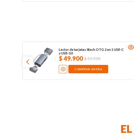
Lector de tarjetas Xtech OTG 2 en 1 USB-C
y USB-3.0
$
49
.
900
$
59
.
900
COMPRAR AHORA