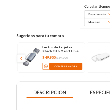
Departamento
Municipio
Sugeridos para tu compra
Lector de tarjetas
Xtech OTG 2 en 1 USB-C
y USB-3.0
$
49
.
900
$
59
.
900
COMPRAR AHORA
DESCRIPCIÓN
ESPECIF