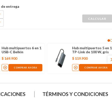
Hub multipuertos 6 en 1
Hub multipuertos 5 en 1
USB-C Belkin
TP-Link de 100 W, gris
$
169
.
900
$
119
.
900
COMPRAR AHORA
COMPRAR AHORA
ICACIONES
TÉRMINOS Y CONDICIONES