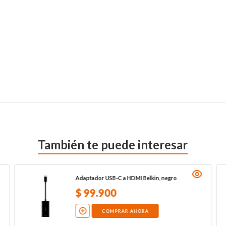
También te puede interesar
Adaptador USB-C a HDMI Belkin, negro
$
99
.
900
COMPRAR AHORA