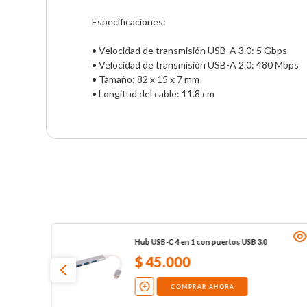
Especificaciones: 

• Velocidad de transmisión USB-A 3.0: 5 Gbps

• Velocidad de transmisión USB-A 2.0: 480 Mbps

• Tamaño: 82 x 15 x 7 mm

• Longitud del cable: 11.8 cm
Hub USB-C 4 en 1 con puertos USB 3.0
$
45
.
000
COMPRAR AHORA