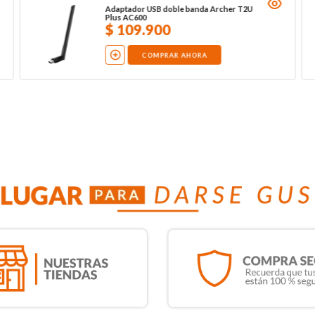
Adaptador USB doble banda Archer T2U
Plus AC600
$
109
.
900
COMPRAR AHORA