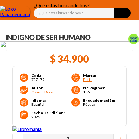
¿Qué estás buscando hoy?
INDIGNO DE SER HUMANO
$
34
.
900
Cod.
:
Marca
:
727179
Porto
Autor
:
N.° Páginas
:
Osamu Dazai
156
Idioma
:
Encuadernación
:
Español
Rústica
Fecha De Edición
:
2026
－
＋