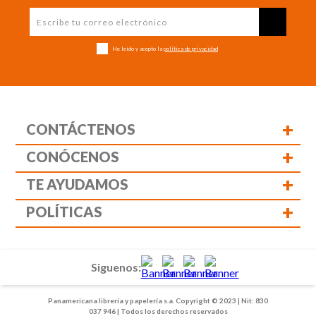
He leído y acepto la
política de privacidad
+
CONTÁCTENOS
+
CONÓCENOS
+
TE AYUDAMOS
+
POLÍTICAS
Siguenos:
Panamericana librería y papelería s.a. Copyright © 2023 | Nit: 830
037 946 | Todos los derechos reservados