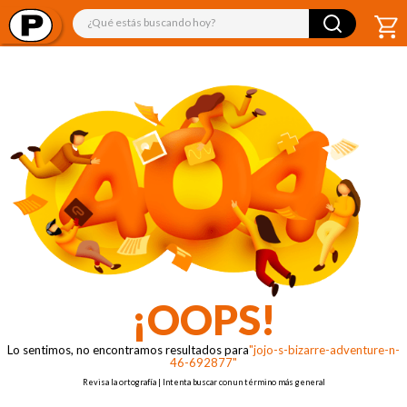
¿Qué estás buscando hoy?
¡OOPS!
Lo sentimos, no encontramos resultados para
"jojo-s-bizarre-adventure-n-
46-692877"
Revisa la ortografía | Intenta buscar con un término más general