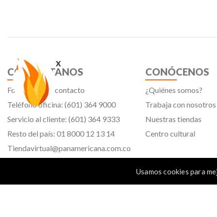
x
CONTÁCTANOS
CONÓCENOS
Formulario de contacto
¿Quiénes somos?
Teléfono oficina: (601) 364 9000
Trabaja con nosotros
Servicio al cliente: (601) 364 9333
Nuestras tiendas
Resto del país: 01 8000 12 13 14
Centro cultural
Tiendavirtual@panamericana.com.co
Servicliente@panamericana.com.co
Usamos cookies para mej
notificaciones@panamericana.com.co
Calle 12 # 34 - 30, Bogotá D.C.