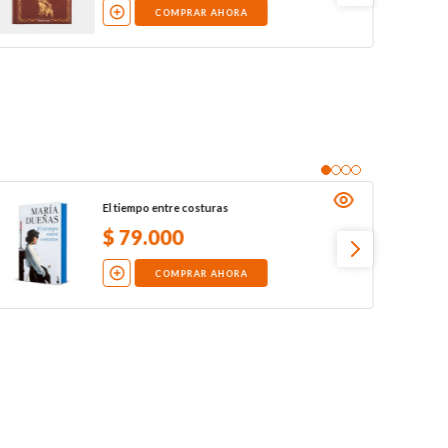
COMPRAR AHORA
El tiempo entre costuras
$
79
.
000
COMPRAR AHORA