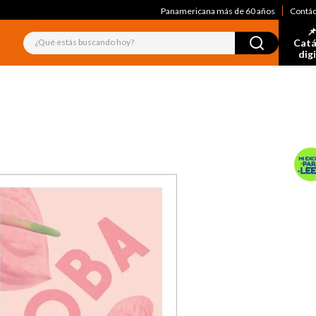
Panamericana más de 60 años
Contá
📌
¿Qué estás buscando hoy?
Catá
dig