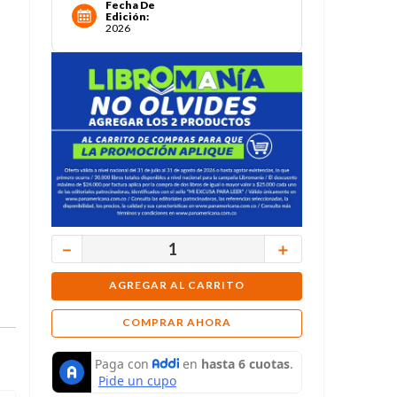
Fecha De
Edición
:
2026
－
＋
AGREGAR AL CARRITO
COMPRAR AHORA