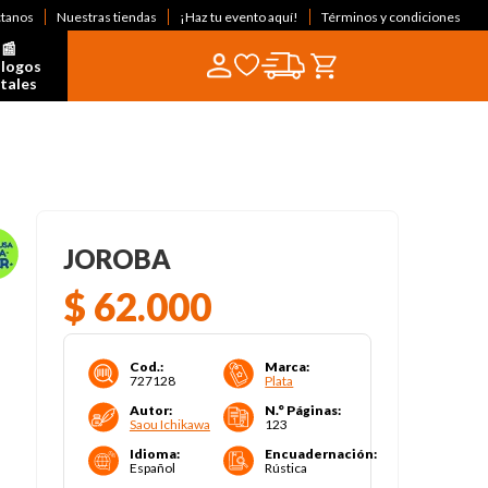
ctanos
Nuestras tiendas
¡Haz tu evento aquí!
Términos y condiciones
📰  
logos 
itales
JOROBA
$
62
.
000
Cod.
:
Marca
:
727128
Plata
Autor
:
N.° Páginas
:
Saou Ichikawa
123
Idioma
:
Encuadernación
:
Español
Rústica