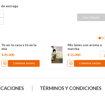
Yo en tu casa y tú en la
Mis lunes con aroma a
mía
matcha
$
85
.
000
$
55
.
000
COMPRAR AHORA
COMPRAR AHORA
ICACIONES
TÉRMINOS Y CONDICIONES