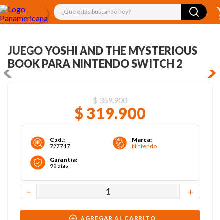
¿Qué estás buscando hoy?
JUEGO YOSHI AND THE MYSTERIOUS
BOOK PARA NINTENDO SWITCH 2
$
359
.
900
$
319
.
900
Cod.
:
Marca
:
727717
Nintendo
Garantía
:
90 días
－
＋
AGREGAR AL CARRITO