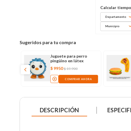
Departamento
Municipio
Sugeridos para tu compra
Juguete para perro
pingüino en látex
$
9950
$
19
.
900
COMPRAR AHORA
DESCRIPCIÓN
ESPECIF