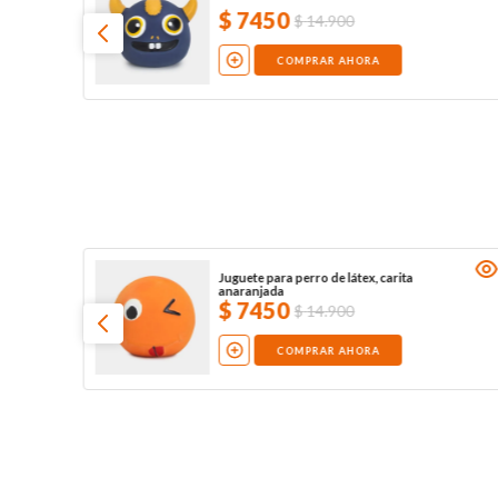
$
7450
$
14
.
900
COMPRAR AHORA
Juguete para perro de látex, carita
anaranjada
$
7450
$
14
.
900
COMPRAR AHORA