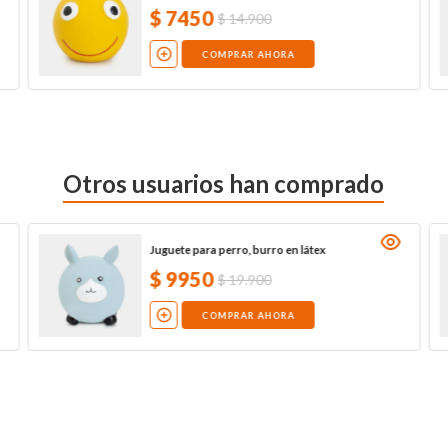
$
7450
$
14
.
900
COMPRAR AHORA
Otros usuarios han comprado
Juguete para perro, burro en látex
$
9950
$
19
.
900
COMPRAR AHORA