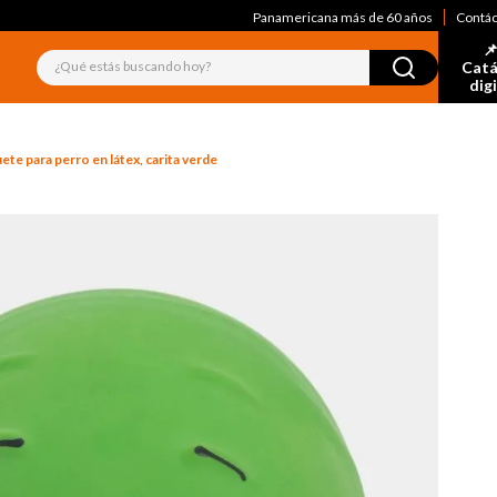
Panamericana más de 60 años
Contá
📌
¿Qué estás buscando hoy?
Catá
dig
ete para perro en látex, carita verde