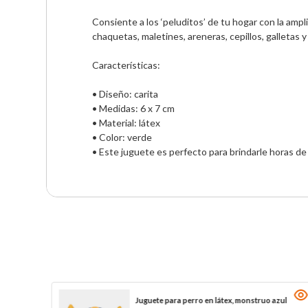
Consiente a los ‘peluditos’ de tu hogar con la amp
chaquetas, maletines, areneras, cepillos, galletas y 
Características:

• Diseño: carita

• Medidas: 6 x 7 cm

• Material: látex 

• Color: verde

• Este juguete es perfecto para brindarle horas de 
Juguete para perro en látex, monstruo azul