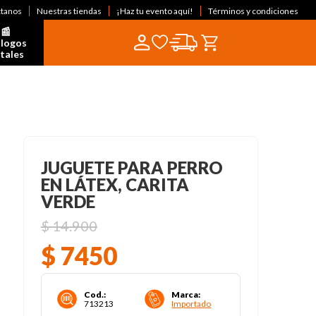
ctanos
Nuestras tiendas
¡Haz tu evento aquí!
Términos y condiciones
📰  
logos 
itales
JUGUETE PARA PERRO
EN LÁTEX, CARITA
VERDE
$
14
.
900
$
7450
Cod.
:
Marca
:
713213
Importado