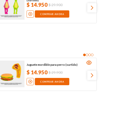
(surtido)
$
14
.
950
$
29
.
900
COMPRAR AHORA
Juguete mordible para perro (surtido)
$
14
.
950
$
29
.
900
COMPRAR AHORA