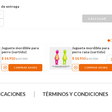
Juguete mordible para
Juguete mordible para
perro (surtido)
perro rana (surtido)
$
14
.
950
$
14
.
950
$
29
.
900
$
29
.
900
COMPRAR AHORA
COMPRAR AHORA
ICACIONES
TÉRMINOS Y CONDICIONES