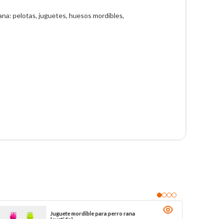
na: pelotas, juguetes, huesos mordibles, 
Juguete mordible para perro rana