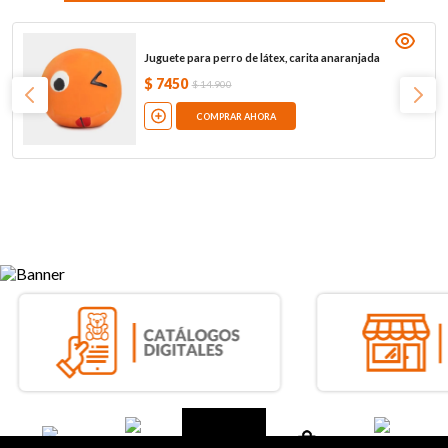
Juguete para perro de látex, carita anaranjada
$
7450
$
14
.
900
COMPRAR AHORA