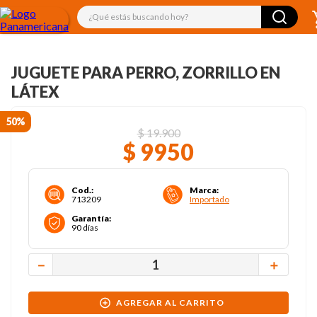
¿Qué estás buscando hoy?
JUGUETE PARA PERRO, ZORRILLO EN
LÁTEX
50%
$
19
.
900
$
9950
Cod.
:
Marca
:
713209
Importado
Garantía
:
90 días
－
＋
AGREGAR AL CARRITO