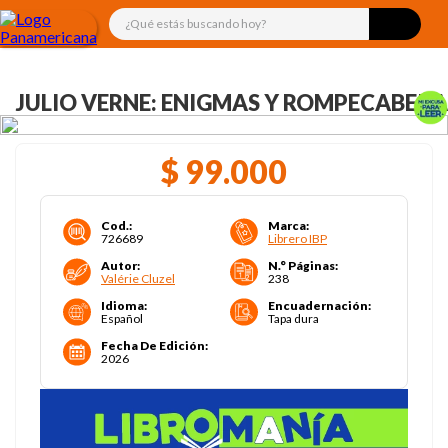
¿Qué estás buscando hoy?
JULIO VERNE: ENIGMAS Y ROMPECABEZA
$
99
.
000
Cod.
:
Marca
:
726689
Librero IBP
Autor
:
N.° Páginas
:
Valérie Cluzel
238
Idioma
:
Encuadernación
:
Español
Tapa dura
Fecha De Edición
:
2026