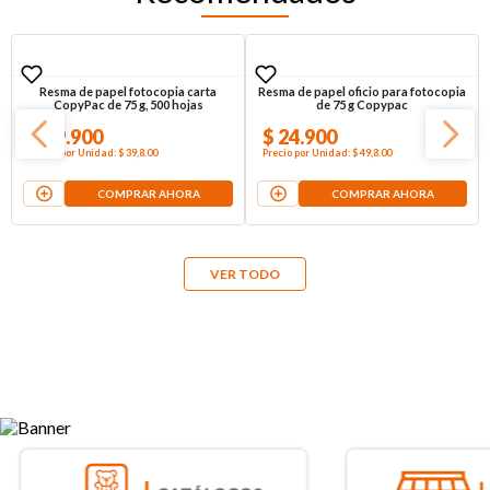
Resma de papel fotocopia carta
Resma de papel oficio para fotocopia
CopyPac de 75 g, 500 hojas
de 75 g Copypac
$
19
.
900
$
24
.
900
Precio por
Unidad
:
$ 39,8
.00
Precio por
Unidad
:
$ 49,8
.00
COMPRAR AHORA
COMPRAR AHORA
VER TODO