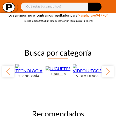
¡OOPS!
¿Qué estás buscando hoy?
Lo sentimos, no encontramos resultados para
"kanghuru-694770"
Revisa la ortografía | Intenta buscar con un término más general
Busca por categoría
JUGUETES
TECNOLOGÍA
VIDEOJUEGOS
Recomendados