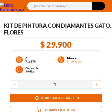
¿Qué estás buscando hoy?
KIT DE PINTURA CON DIAMANTES GATO,
FLORES
$
29
.
900
Cod.
:
Marca
:
716178
Importado
Garantía
:
30 días
－
＋
AGREGAR AL CARRITO
COMPRAR AHORA