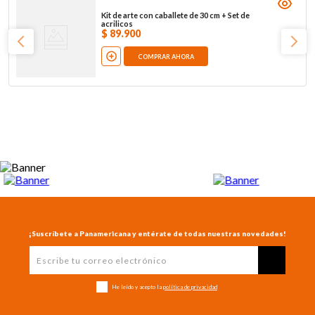
Kit de arte con caballete de 30 cm + Set de
acrilicos
$
89
.
900
COMPRAR AHORA
¡Suscríbete a Panamericana y entérate de todas nuestras novedades!
He leído y acepto la
política de privacidad