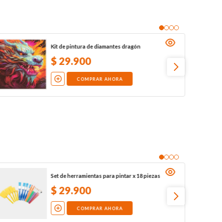
Kit de pintura de diamantes dragón
$
29
.
900
COMPRAR AHORA
Set de herramientas para pintar x 18 piezas
$
29
.
900
COMPRAR AHORA