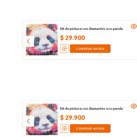
Kit de pintura con diamantes oso panda
$
29
.
900
COMPRAR AHORA
Kit de pintura con diamantes oso panda
$
29
.
900
COMPRAR AHORA