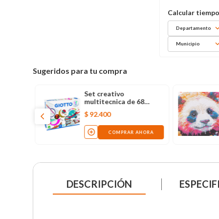
Departamento
Municipio
Sugeridos para tu compra
Set creativo
multitecnica de 68
piezas giotto
$
92
.
400
COMPRAR AHORA
DESCRIPCIÓN
ESPECIF