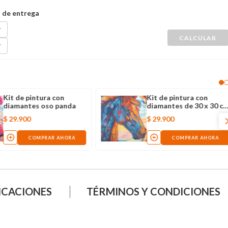
Kit de pintura con
Kit de pintura con
diamantes oso panda
diamantes de 30 x 30 c
caballo
$
29
.
900
$
29
.
900
COMPRAR AHORA
COMPRAR AHORA
ICACIONES
TÉRMINOS Y CONDICIONES