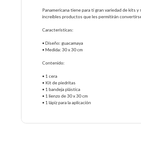
Panamericana tiene para ti gran variedad de kits y 
increíbles productos que les permitirán convertirse 
Características:

• Diseño: guacamaya

• Medida: 30 x 30 cm

Contenido:

• 1 cera

• Kit de piedritas

• 1 bandeja plástica 

• 1 lienzo de 30 x 30 cm 

• 1 lápiz para la aplicación