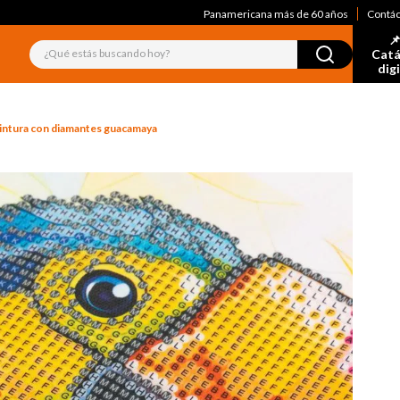
Panamericana más de 60 años
Contá
📌
¿Qué estás buscando hoy?
Catá
dig
pintura con diamantes guacamaya