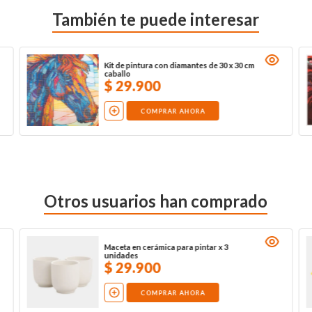
También te puede interesar
Kit de pintura con diamantes de 30 x 30 cm
caballo
$
29
.
900
COMPRAR AHORA
Otros usuarios han comprado
Maceta en cerámica para pintar x 3
unidades
$
29
.
900
COMPRAR AHORA