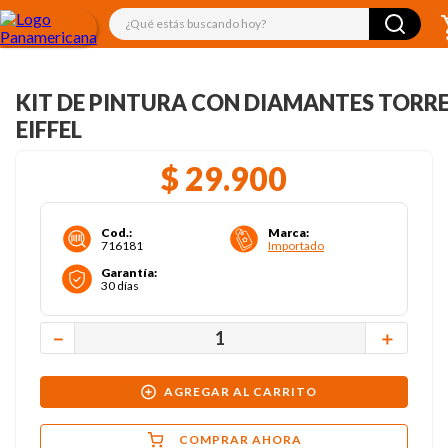
¿Qué estás buscando hoy?
KIT DE PINTURA CON DIAMANTES TORR
EIFFEL
$
29
.
900
Cod.
:
Marca
:
716181
Importado
Garantía
:
30 días
－
＋
AGREGAR AL CARRITO
COMPRAR AHORA