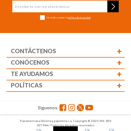
He leído y acepto la
política de privacidad
+
CONTÁCTENOS
+
CONÓCENOS
+
TE AYUDAMOS
+
POLÍTICAS
Siguenos:
Panamericana librería y papelería s.a. Copyright © 2023 | Nit: 830
037 946 | Todos los derechos reservados