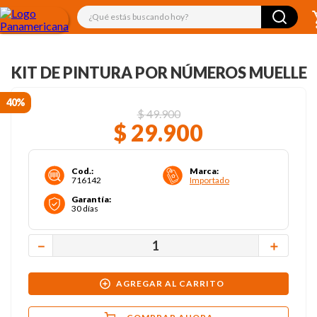
¿Qué estás buscando hoy?
KIT DE PINTURA POR NÚMEROS MUELLE
40%
$
49
.
900
$
29
.
900
Cod.
:
Marca
:
716142
Importado
Garantía
:
30 días
－
＋
AGREGAR AL CARRITO