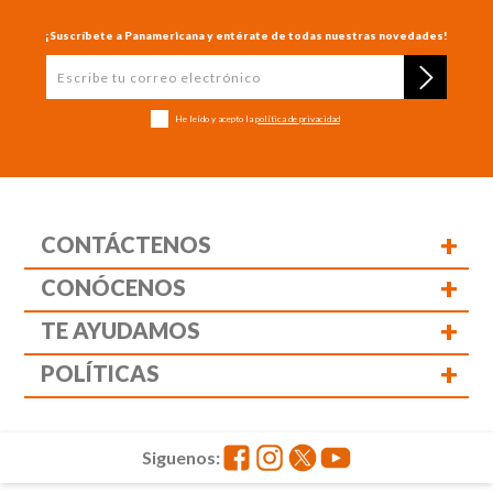
¡Suscríbete a Panamericana y entérate de todas nuestras novedades!
He leído y acepto la
política de privacidad
+
CONTÁCTENOS
+
CONÓCENOS
+
TE AYUDAMOS
+
POLÍTICAS
Siguenos: