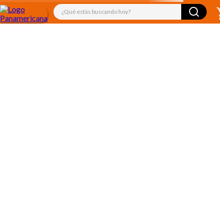
¿Qué estás buscando hoy?
TÉRMINOS MÁS BUSCADOS
1
.
libro
2
.
audifonos
3
.
juguetes
4
.
audio
5
.
mickey
6
.
rompecabezas
7
.
marcadores
8
.
cuadernos
9
.
kiut
10
.
biblia