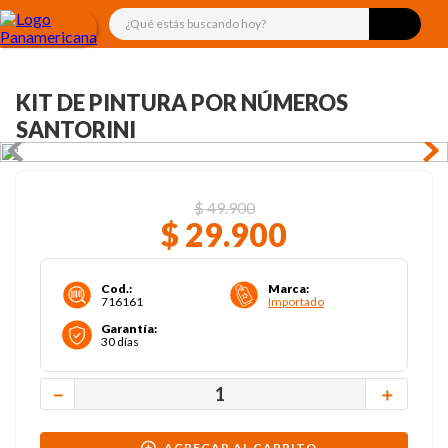
¿Qué estás buscando hoy?
KIT DE PINTURA POR NÚMEROS
SANTORINI
$
49
.
900
$
29
.
900
Cod.
:
Marca
:
716161
Importado
Garantía
:
30 días
－
＋
AGREGAR AL CARRITO