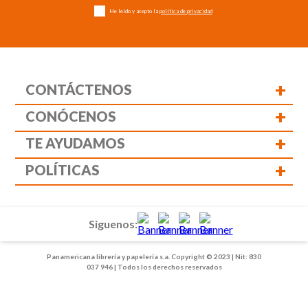
He leído y acepto la
política de privacidad
+
CONTÁCTENOS
+
CONÓCENOS
+
TE AYUDAMOS
+
POLÍTICAS
Siguenos:
Panamericana librería y papelería s.a. Copyright © 2023 | Nit: 830
037 946 | Todos los derechos reservados