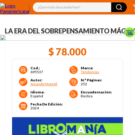
¿Qué estás buscando hoy?
LA ERA DEL SOBREPENSAMIENTO MÁGIC
$
78
.
000
Cod.
:
Marca
:
695537
Tendencias
Autor
:
N.° Páginas
:
Amanda Montell
252
Idioma
:
Encuadernación
:
Español
Rústica
Fecha De Edición
:
2024