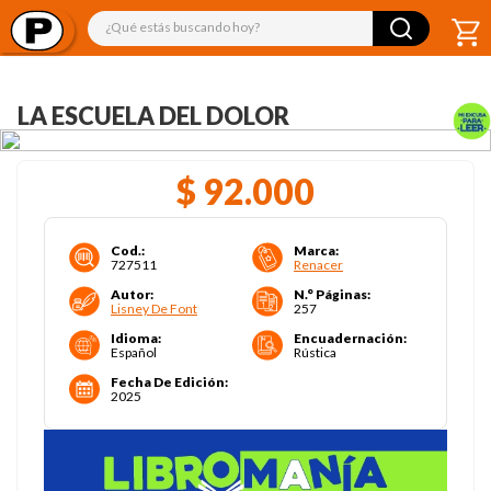
¿Qué estás buscando hoy?
LA ESCUELA DEL DOLOR
$
92
.
000
Cod.
:
Marca
:
727511
Renacer
Autor
:
N.° Páginas
:
Lisney De Font
257
Idioma
:
Encuadernación
:
Español
Rústica
Fecha De Edición
:
2025