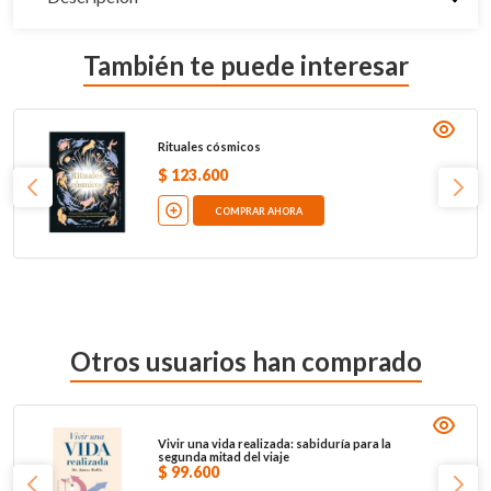
También te puede interesar
Rituales cósmicos
$
123
.
600
COMPRAR AHORA
Otros usuarios han comprado
Vivir una vida realizada: sabiduría para la
segunda mitad del viaje
$
99
.
600