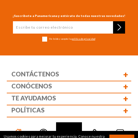
¡Suscríbete a Panamericana y entérate de todas nuestras novedades!
He leído y acepto la
política de privacidad
+
CONTÁCTENOS
+
CONÓCENOS
+
TE AYUDAMOS
+
POLÍTICAS
Siguenos:
Usamos cookies para mejorar tu experiencia. Conoce nuestra