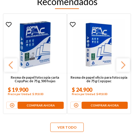
Recomendados
Resma de papel fotocopia carta
Resma de papel oficio para fotocopia
CopyPac de 75 g, 500 hojas
de 75 g Copypac
$
19
.
900
$
24
.
900
Precio por
Unidad
:
$ 39,8
.00
Precio por
Unidad
:
$ 49,8
.00
COMPRAR AHORA
COMPRAR AHORA
VER TODO