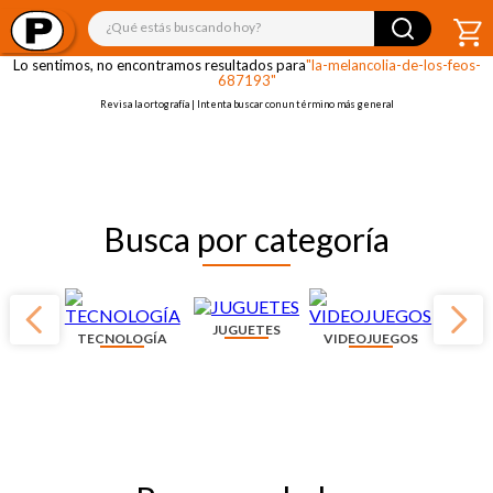
¡OOPS!
¿Qué estás buscando hoy?
Lo sentimos, no encontramos resultados para
"la-melancolia-de-los-feos-
687193"
Revisa la ortografía | Intenta buscar con un término más general
Busca por categoría
JUGUETES
TECNOLOGÍA
VIDEOJUEGOS