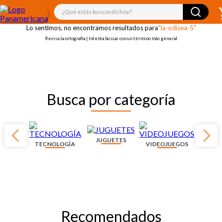
¡OOPS!
¿Qué estás buscando hoy?
Lo sentimos, no encontramos resultados para
"la-odisea-5"
Revisa la ortografía | Intenta buscar con un término más general
Busca por categoría
JUGUETES
TECNOLOGÍA
VIDEOJUEGOS
Recomendados