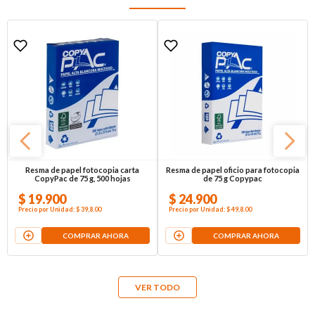
Resma de papel fotocopia carta
Resma de papel oficio para fotocopia
CopyPac de 75 g, 500 hojas
de 75 g Copypac
$
19
.
900
$
24
.
900
Precio por
Unidad
:
$ 39,8
.00
Precio por
Unidad
:
$ 49,8
.00
COMPRAR AHORA
COMPRAR AHORA
VER TODO