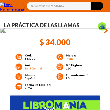
¿Qué estás buscando hoy?
LA PRÁCTICA DE LAS LLAMAS
$
34
.
000
Cod.
:
Marca
:
683720
Prana
Autor
:
N.° Páginas
:
Saint Germain
160
Idioma
:
Encuadernación
:
Español
Rústica
Fecha De Edición
:
2024