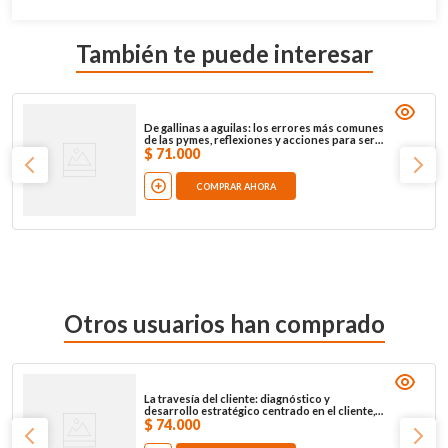
También te puede interesar
De gallinas a aguilas: los errores más comunes
de las pymes, reflexiones y acciones para ser
de alto vuelo
$
71
.
000
COMPRAR AHORA
Otros usuarios han comprado
La travesía del cliente: diagnóstico y
desarrollo estratégico centrado en el cliente,
en el mundo digital
$
74
.
000