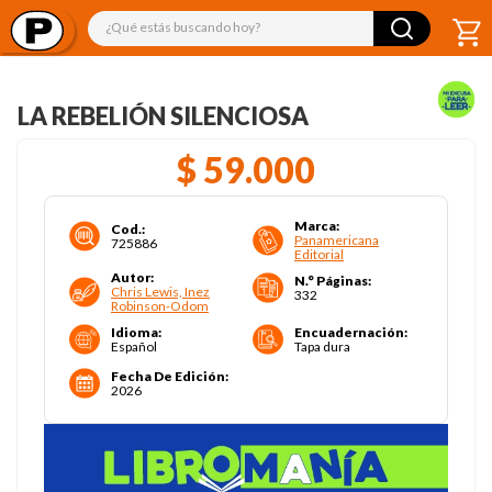
¿Qué estás buscando hoy?
LA REBELIÓN SILENCIOSA
$
59
.
000
Marca
:
Cod.
:
Panamericana
725886
Editorial
Autor
:
N.° Páginas
:
Chris Lewis, Inez
332
Robinson-Odom
Idioma
:
Encuadernación
:
Español
Tapa dura
Fecha De Edición
:
2026