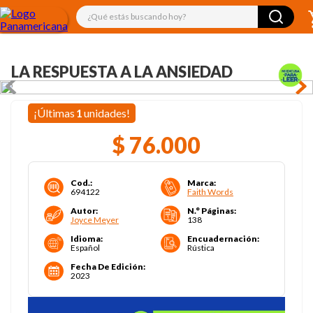
¿Qué estás buscando hoy?
LA RESPUESTA A LA ANSIEDAD
¡Últimas
1
unidades!
$
76
.
000
Cod.
:
Marca
:
694122
Faith Words
Autor
:
N.° Páginas
:
Joyce Meyer
138
Idioma
:
Encuadernación
:
Español
Rústica
Fecha De Edición
:
2023