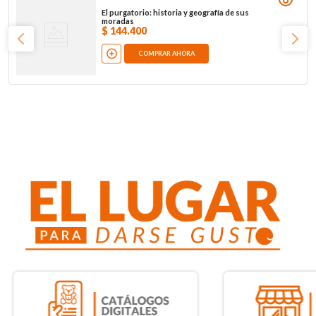
El purgatorio: historia y geografía de sus
moradas
$
144
.
400
COMPRAR AHORA