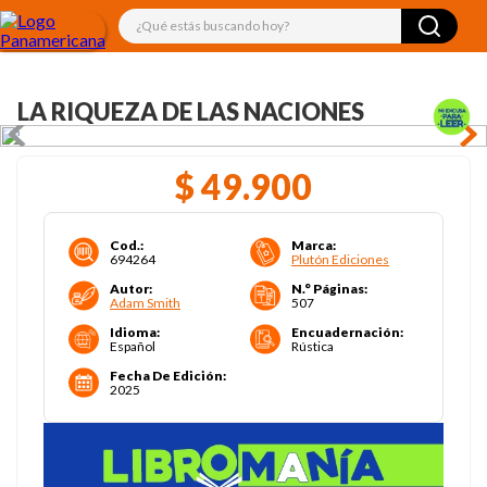
¿Qué estás buscando hoy?
LA RIQUEZA DE LAS NACIONES
$
49
.
900
Cod.
:
Marca
:
694264
Plutón Ediciones
Autor
:
N.° Páginas
:
Adam Smith
507
Idioma
:
Encuadernación
:
Español
Rústica
Fecha De Edición
:
2025