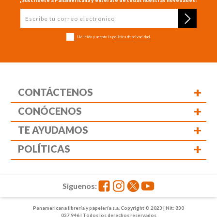
¡Suscríbete a Panamericana y entérate de todas nuestras novedades!
He leído y acepto la
política de privacidad
+
CONTÁCTENOS
+
CONÓCENOS
+
TE AYUDAMOS
+
POLÍTICAS
Siguenos:
Panamericana librería y papelería s.a. Copyright © 2023 | Nit: 830
037 946 | Todos los derechos reservados