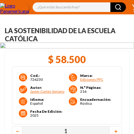
¿Qué estás buscando hoy?
LA SOSTENIBILIDAD DE LA ESCUELA
CATÓLICA
$
58
.
500
Cod.
:
Marca
:
726230
Ediciones PPC
Autor
:
N.° Páginas
:
Javier Cortés Soriano
216
Idioma
:
Encuadernación
:
Español
Rústica
Fecha De Edición
:
2025
－
＋