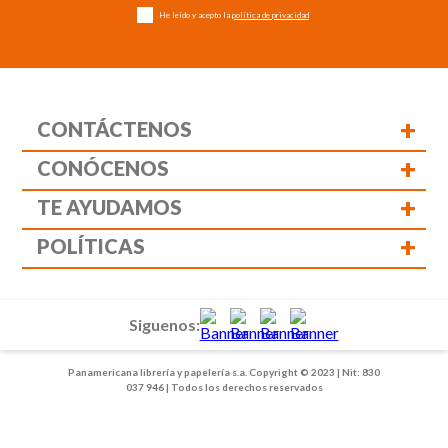
He leído y acepto la
política de privacidad
+
CONTÁCTENOS
+
CONÓCENOS
+
TE AYUDAMOS
+
POLÍTICAS
Siguenos:
Panamericana librería y papelería s.a. Copyright © 2023 | Nit: 830
037 946 | Todos los derechos reservados