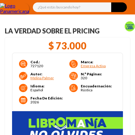
¿Qué estás buscando hoy?
LA VERDAD SOBRE EL PRICING
$
73
.
000
Cod.
:
Marca
:
727120
Empresa Activa
Autor
:
N.° Páginas
:
Melina Palmer
320
Idioma
:
Encuadernación
:
Español
Rústica
Fecha De Edición
:
2026