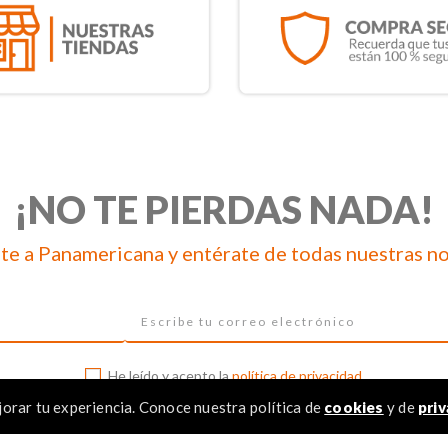
¡NO TE PIERDAS NADA!
te a Panamericana y entérate de todas nuestras n
He leído y acepto la
política de privacidad
orar tu experiencia. Conoce nuestra política de
cookies
y de
priv
Recomendados para ti