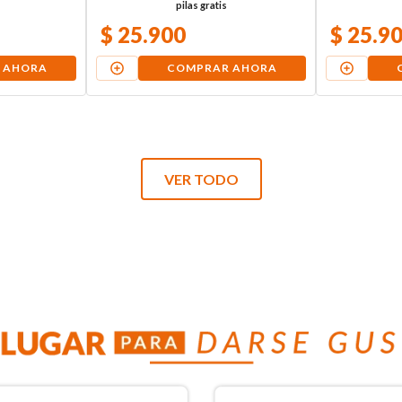
pilas gratis
$
25
.
900
$
25
.
9
 AHORA
COMPRAR AHORA
VER TODO