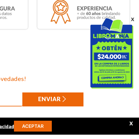
x
ovedades!
ENVIAR
X
ACEPTAR
acidad