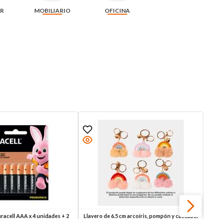
AR
MOBILIARIO
OFICINA
uracell AAA x 4 unidades + 2
Llavero de 6.5 cm arcoíris, pompón y cascabel