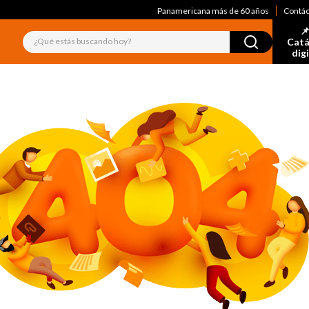
Panamericana más de 60 años
Contá
📌
¿Qué estás buscando hoy?
Catá
dig