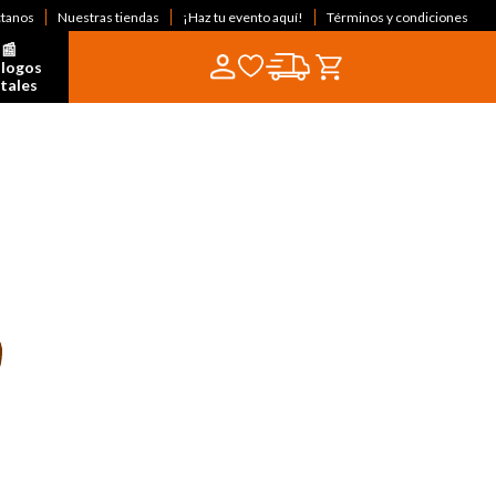
ctanos
Nuestras tiendas
¡Haz tu evento aquí!
Términos y condiciones
📰  
logos 
itales