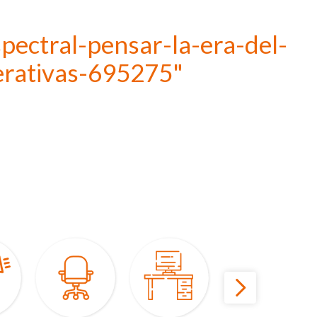
spectral-pensar-la-era-del-
nerativas-695275"