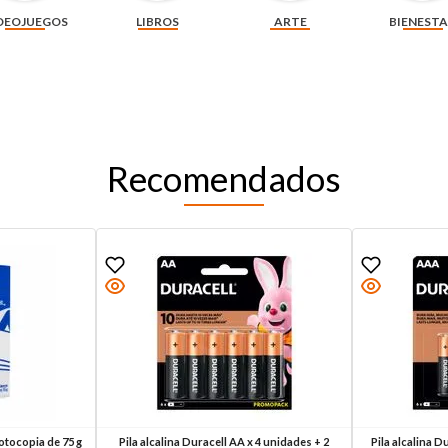
DEOJUEGOS
LIBROS
ARTE
BIENEST
Recomendados
otocopia de 75 g
Pila alcalina Duracell AA x 4 unidades + 2
Pila alcalina D