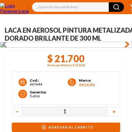
¿Qué estás buscando hoy?
LACA EN AEROSOL PINTURA METALIZAD
DORADO BRILLANTE DE 300 ML
$
21
.
700
Precio por
Mililitro
:
$ 72,33
.00
Cod.
:
Marca
:
667644
Aerocolor
Garantía
:
3 años
－
＋
AGREGAR AL CARRITO