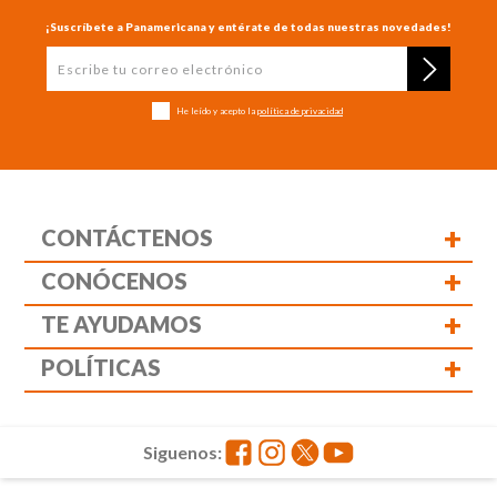
¡Suscríbete a Panamericana y entérate de todas nuestras novedades!
He leído y acepto la
política de privacidad
+
CONTÁCTENOS
+
CONÓCENOS
+
TE AYUDAMOS
+
POLÍTICAS
Siguenos: