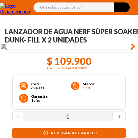
¿Qué estás buscando hoy?
LANZADOR DE AGUA NERF SÚPER SOAKE
DUNK- FILL X 2 UNIDADES
$
109
.
900
Precio por
Unidad
:
$ 54.950
.00
Cod.
:
Marca
:
694083
Nerf
Garantía
:
1 año
－
＋
AGREGAR AL CARRITO