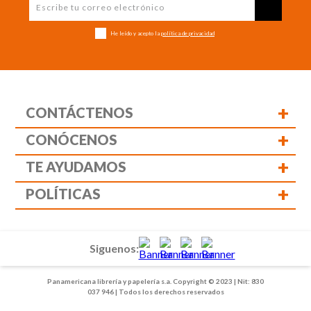
He leído y acepto la
política de privacidad
+
CONTÁCTENOS
+
CONÓCENOS
+
TE AYUDAMOS
+
POLÍTICAS
Siguenos:
Panamericana librería y papelería s.a. Copyright © 2023 | Nit: 830
037 946 | Todos los derechos reservados