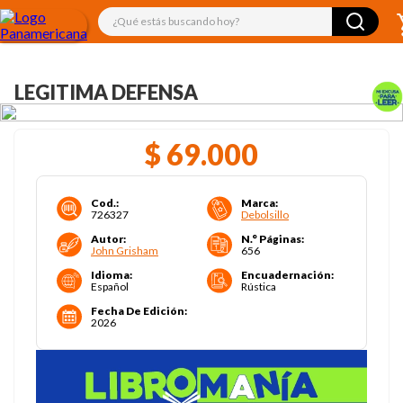
¿Qué estás buscando hoy?
LEGITIMA DEFENSA
$
69
.
000
Cod.
:
Marca
:
726327
Debolsillo
Autor
:
N.° Páginas
:
John Grisham
656
Idioma
:
Encuadernación
:
Español
Rústica
Fecha De Edición
:
2026