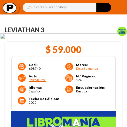
¿Qué estás buscando hoy?
LEVIATHAN 3
$
59
.
000
Cod.
:
Marca
:
698740
Distrito manga
Autor
:
N.° Páginas
:
Shiro Kuroi
176
Idioma
:
Encuadernación
:
Español
Rústica
Fecha De Edición
:
2025