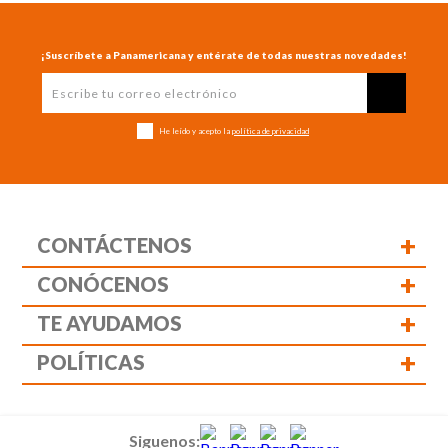
¡Suscríbete a Panamericana y entérate de todas nuestras novedades!
He leído y acepto la
política de privacidad
+
CONTÁCTENOS
+
CONÓCENOS
+
TE AYUDAMOS
+
POLÍTICAS
Siguenos: