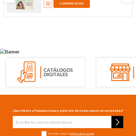
COMPRAR AHORA
¡Suscríbete a Panamericana y entérate de todas nuestras novedades!
He leído y acepto la
política de privacidad