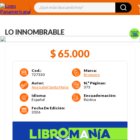
¿Qué estás buscando hoy?
LO INNOMBRABLE
$
65
.
000
Cod.
:
Marca
:
727330
Bruguera
Autor
:
N.° Páginas
:
Ana Isabel Santa María
373
Idioma
:
Encuadernación
:
Español
Rústica
Fecha De Edición
:
2026