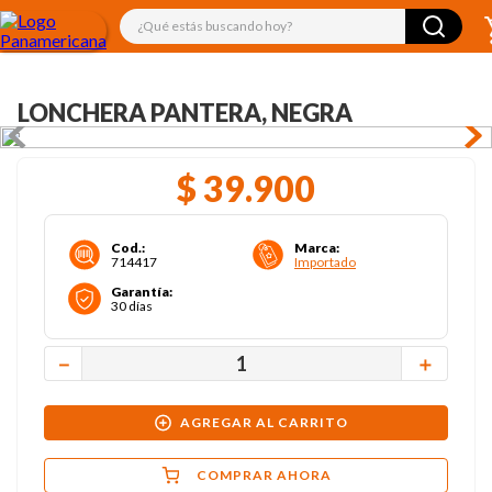
¿Qué estás buscando hoy?
LONCHERA PANTERA, NEGRA
$
39
.
900
Cod.
:
Marca
:
714417
Importado
Garantía
:
30 días
－
＋
AGREGAR AL CARRITO
COMPRAR AHORA