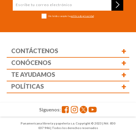
He leído y acepto la
política de privacidad
+
CONTÁCTENOS
+
CONÓCENOS
+
TE AYUDAMOS
+
POLÍTICAS
Siguenos:
Panamericana librería y papelería s.a. Copyright © 2023 | Nit: 830
037 946 | Todos los derechos reservados